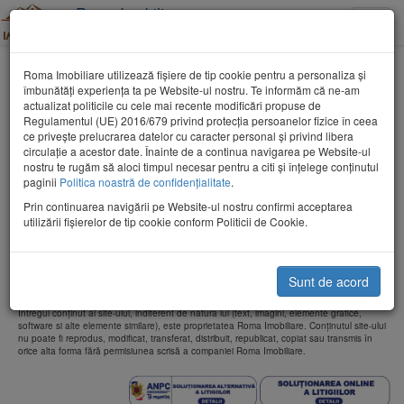
Roma Imobiliare
Toggle
Tel: 0362-802053
naviga
Aparatamente Maramures
Roma Imobiliare utilizează fişiere de tip cookie pentru a personaliza și
îmbunătăți experiența ta pe Website-ul nostru. Te informăm că ne-am
actualizat politicile cu cele mai recente modificări propuse de
Regulamentul (UE) 2016/679 privind protecția persoanelor fizice în ceea
ce privește prelucrarea datelor cu caracter personal și privind libera
circulație a acestor date. Înainte de a continua navigarea pe Website-ul
nostru te rugăm să aloci timpul necesar pentru a citi și înțelege conținutul
paginii
Politica noastră de confidențialitate
.
Cauta
Prin continuarea navigării pe Website-ul nostru confirmi acceptarea
utilizării fişierelor de tip cookie conform Politicii de Cookie.
Compania Roma Imobiliare a fost înființată în 2006 și s-a dezvoltat constant câștigându-
și reputația unei companii de top în domeniul imobiliar din Maramures.
De atunci și până astăzi, am căutat în permanență să creștem, să ne îmbunătățim
performanțele, să diversificăm serviciile pe care le oferim, să patrundem pe noi și noi
Sunt de acord
segmente de piață.
Intregul conţinut al site-ului, indiferent de natura lui (text, imagini, elemente grafice,
software si alte elemente similare), este proprietatea Roma Imobiliare. Conţinutul site-ului
nu poate fi reprodus, modificat, transferat, distribuit, republicat, copiat sau transmis în
orice alta forma fără permisiunea scrisă a companiei Roma Imobiliare.
Soluționarea
So
alternativă
on