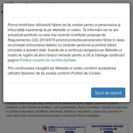
Roma Imobiliare
Toggle
Tel: 0362-802053
naviga
Aparatamente Maramures
Roma Imobiliare utilizează fişiere de tip cookie pentru a personaliza și
îmbunătăți experiența ta pe Website-ul nostru. Te informăm că ne-am
actualizat politicile cu cele mai recente modificări propuse de
Regulamentul (UE) 2016/679 privind protecția persoanelor fizice în ceea
ce privește prelucrarea datelor cu caracter personal și privind libera
circulație a acestor date. Înainte de a continua navigarea pe Website-ul
nostru te rugăm să aloci timpul necesar pentru a citi și înțelege conținutul
paginii
Politica noastră de confidențialitate
.
Cauta
Prin continuarea navigării pe Website-ul nostru confirmi acceptarea
utilizării fişierelor de tip cookie conform Politicii de Cookie.
Compania Roma Imobiliare a fost înființată în 2006 și s-a dezvoltat constant câștigându-
și reputația unei companii de top în domeniul imobiliar din Maramures.
De atunci și până astăzi, am căutat în permanență să creștem, să ne îmbunătățim
performanțele, să diversificăm serviciile pe care le oferim, să patrundem pe noi și noi
Sunt de acord
segmente de piață.
Intregul conţinut al site-ului, indiferent de natura lui (text, imagini, elemente grafice,
software si alte elemente similare), este proprietatea Roma Imobiliare. Conţinutul site-ului
nu poate fi reprodus, modificat, transferat, distribuit, republicat, copiat sau transmis în
orice alta forma fără permisiunea scrisă a companiei Roma Imobiliare.
Soluționarea
So
alternativă
on