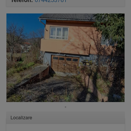
Ascundere
Localizare