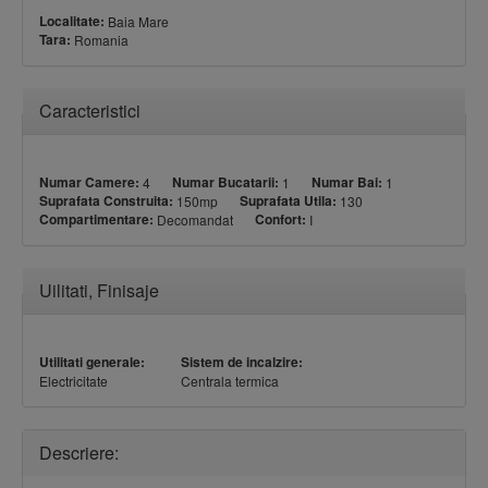
Localitate:
Baia Mare
Tara:
Romania
Ascundere
Caracteristici
Numar Camere:
Numar Bucatarii:
Numar Bai:
4
1
1
Suprafata Construita:
Suprafata Utila:
150mp
130
Compartimentare:
Confort:
Decomandat
I
Ascundere
Uilitati, Finisaje
Utilitati generale:
Sistem de incalzire:
Electricitate
Centrala termica
Descriere: