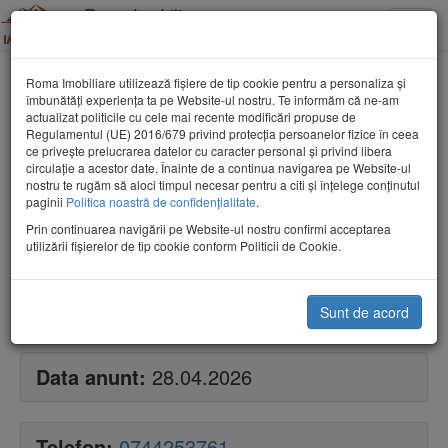
Roma Imobiliare
Toggle
Tel: 0362-802053
naviga
Valea Borcutului casa cu teren 9000
Roma Imobiliare utilizează fişiere de tip cookie pentru a personaliza și
mp
îmbunătăți experiența ta pe Website-ul nostru. Te informăm că ne-am
actualizat politicile cu cele mai recente modificări propuse de
Regulamentul (UE) 2016/679 privind protecția persoanelor fizice în ceea
ce privește prelucrarea datelor cu caracter personal și privind libera
circulație a acestor date. Înainte de a continua navigarea pe Website-ul
nostru te rugăm să aloci timpul necesar pentru a citi și înțelege conținutul
paginii
Politica noastră de confidențialitate
.
Cauta
Prin continuarea navigării pe Website-ul nostru confirmi acceptarea
utilizării fişierelor de tip cookie conform Politicii de Cookie.
Pret:
580 000€
490 000€
Sunt de acord
Data anunt:
28.04.2026
Telefon:
0744253761