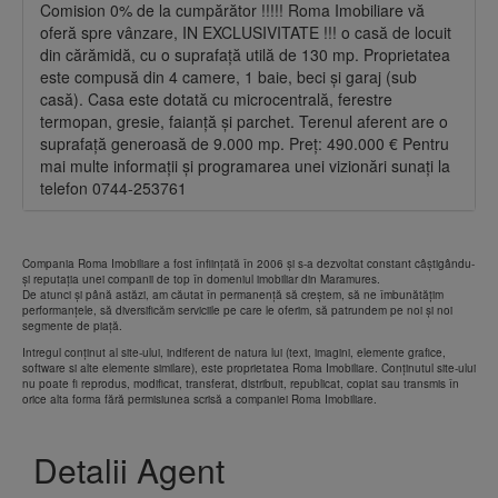
Comision 0% de la cumpărător !!!!! Roma Imobiliare vă
oferă spre vânzare, IN EXCLUSIVITATE !!! o casă de locuit
din cărămidă, cu o suprafață utilă de 130 mp. Proprietatea
este compusă din 4 camere, 1 baie, beci și garaj (sub
casă). Casa este dotată cu microcentrală, ferestre
termopan, gresie, faianță și parchet. Terenul aferent are o
suprafață generoasă de 9.000 mp. Preț: 490.000 € Pentru
mai multe informații și programarea unei vizionări sunați la
telefon 0744-253761
Compania Roma Imobiliare a fost înființată în 2006 și s-a dezvoltat constant câștigându-
și reputația unei companii de top în domeniul imobiliar din Maramures.
De atunci și până astăzi, am căutat în permanență să creștem, să ne îmbunătățim
performanțele, să diversificăm serviciile pe care le oferim, să patrundem pe noi și noi
segmente de piață.
Intregul conţinut al site-ului, indiferent de natura lui (text, imagini, elemente grafice,
software si alte elemente similare), este proprietatea Roma Imobiliare. Conţinutul site-ului
nu poate fi reprodus, modificat, transferat, distribuit, republicat, copiat sau transmis în
orice alta forma fără permisiunea scrisă a companiei Roma Imobiliare.
Detalii Agent