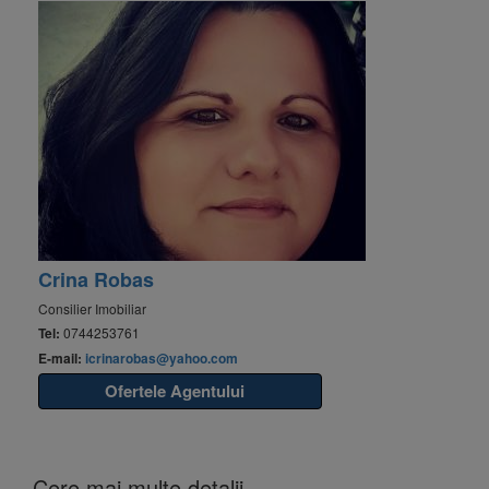
Crina Robas
Consilier Imobiliar
Tel:
0744253761
E-mail:
icrinarobas@yahoo.com
Ofertele Agentului
Cere mai multe detalii